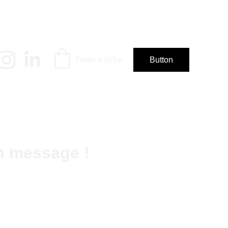
Panier d'Achat
Button
n message !