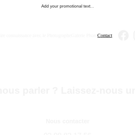
Add your promotional text...
ire connaissance avec le Photographe
Galerie Photo
Contact
nous parler ? Laissez-nous u
Nous contacter